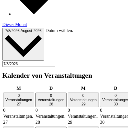
Dieser Monat
Datum wählen.
7/8/2026
August 2026
Kalender von Veranstaltungen
Montag
Dienstag
Mittwoch
Donn
M
D
M
D
0
0
0
0
Veranstaltungen
Veranstaltungen
Veranstaltungen
Veranstaltunge
27
28
29
30
0
0
0
0
Veranstaltungen,
Veranstaltungen,
Veranstaltungen,
Veranstaltunge
27
28
29
30