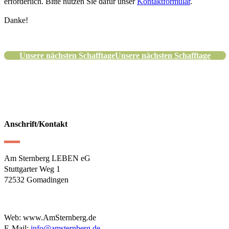
erforderlich. Bitte nutzen Sie dafür unser
Kontaktformular
.
Danke!
Unsere nächsten Schafftage
Unsere nächsten Schafftage
Anschrift/Kontakt
Am Sternberg LEBEN eG
Stuttgarter Weg 1
72532 Gomadingen
Web: www.AmSternberg.de
E-Mail:
info@amsternberg.de