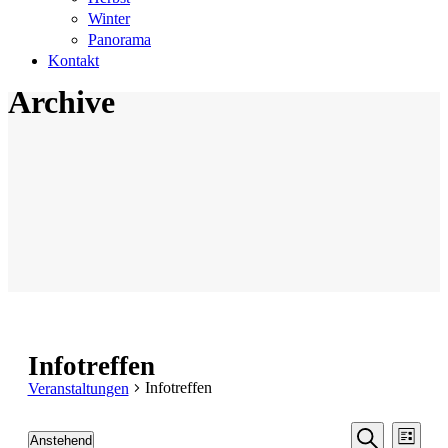
Winter
Panorama
Kontakt
Archive
Infotreffen
Infotreffen
Veranstaltungen
Veransta
Veranstaltungen
Vera
Anstehend
Liste