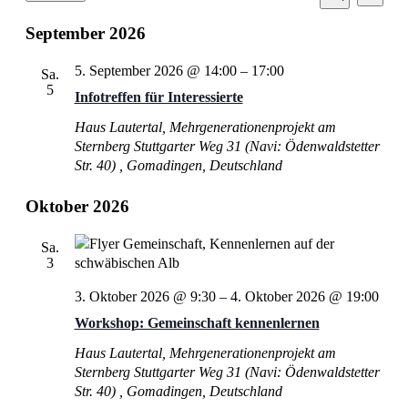
Suche
Ansic
Datum
Suche
und
Navi
wählen.
September 2026
Ansichten
Navigati
5. September 2026 @ 14:00
–
17:00
Sa.
5
Infotreffen für Interessierte
Haus Lautertal, Mehrgenerationenprojekt am
Sternberg
Stuttgarter Weg 31 (Navi: Ödenwaldstetter
Str. 40) , Gomadingen, Deutschland
Oktober 2026
Sa.
3
3. Oktober 2026 @ 9:30
–
4. Oktober 2026 @ 19:00
Workshop: Gemeinschaft kennenlernen
Haus Lautertal, Mehrgenerationenprojekt am
Sternberg
Stuttgarter Weg 31 (Navi: Ödenwaldstetter
Str. 40) , Gomadingen, Deutschland