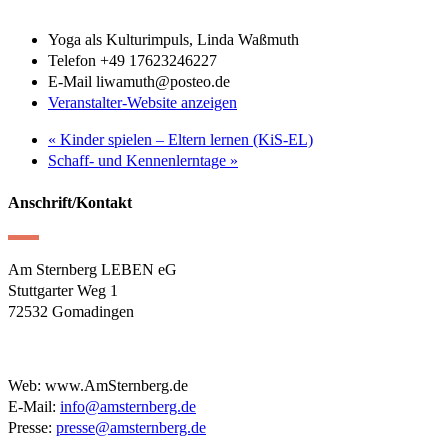
Yoga als Kulturimpuls, Linda Waßmuth
Telefon
+49 17623246227
E-Mail
liwamuth@posteo.de
Veranstalter-Website anzeigen
«
Kinder spielen – Eltern lernen (KiS-EL)
Schaff- und Kennenlerntage
»
Anschrift/Kontakt
Am Sternberg LEBEN eG
Stuttgarter Weg 1
72532 Gomadingen
Web: www.AmSternberg.de
E-Mail:
info@amsternberg.de
Presse:
presse@amsternberg.de