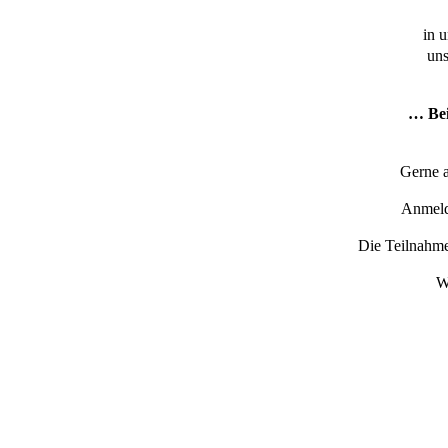
in 
uns
… Bei
Gerne a
Anmeld
Die Teilnahme
W