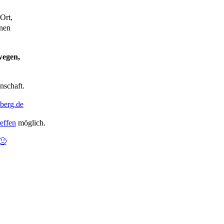
Ort,
önen
wegen,
nschaft.
berg.de
reffen
möglich.
🙂